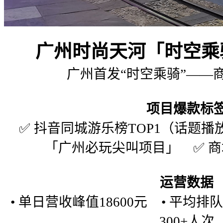
广州时尚天河「时空乘
广州首发“时空乘骑”——
项目爆款标
✅ 抖音同城游乐榜TOP1（话题播放
「广州必玩尖叫项目」 ✅ 
运营数据
• 单日营收峰值18600元 • 平均排
300+人次