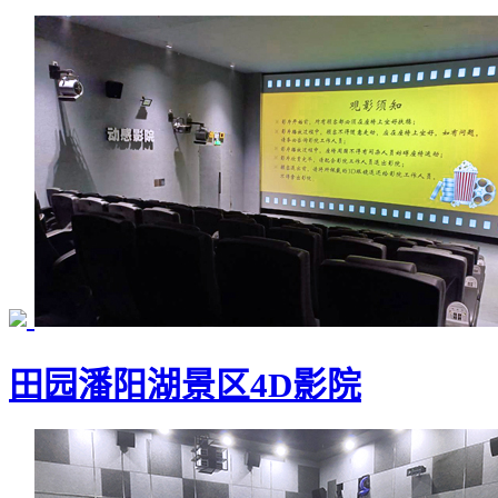
田园潘阳湖景区4D影院